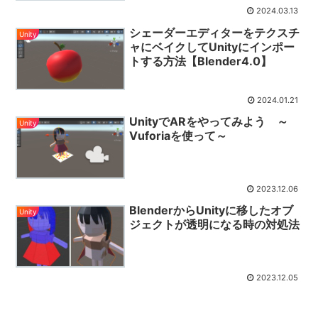
2024.03.13
シェーダーエディターをテクスチ
Unity
ャにベイクしてUnityにインポー
トする方法【Blender4.0】
2024.01.21
UnityでARをやってみよう ～
Unity
Vuforiaを使って～
2023.12.06
BlenderからUnityに移したオブ
Unity
ジェクトが透明になる時の対処法
2023.12.05